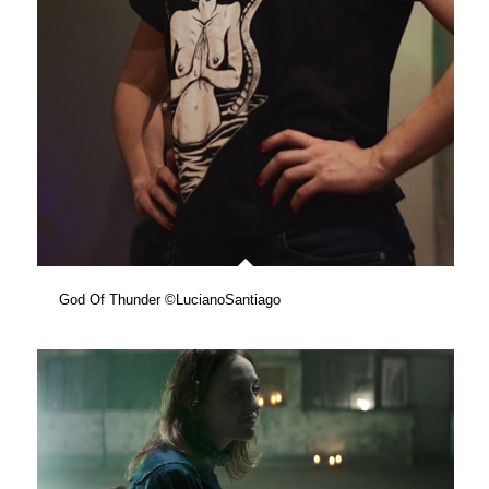
God Of Thunder ©LucianoSantiago