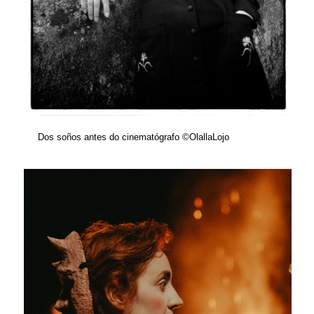
Dos soños antes do cinematógrafo ©OlallaLojo