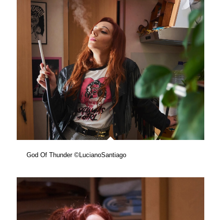
God Of Thunder ©LucianoSantiago