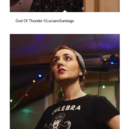
God Of Thunder ©LucianoSantiago