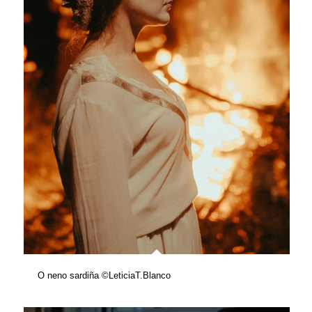
O neno sardiña ©LeticiaT.Blanco