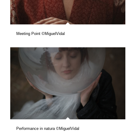
Meeting Point ©MiguelVidal
Performance in natura ©MiguelVidal