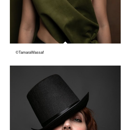
©TamaraWassaf