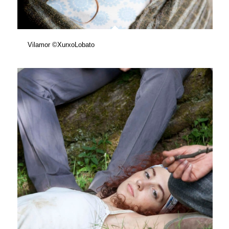
Vilamor ©XurxoLobato