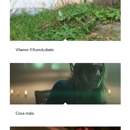
Vilamor ©XurxoLobato
Cosa mala