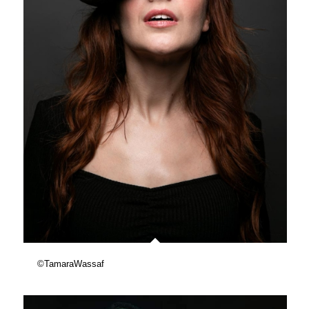
©TamaraWassaf