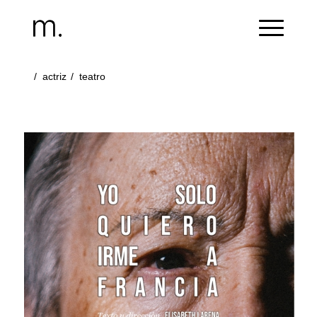
/
actriz
/
teatro