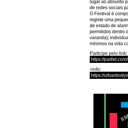
lugar ao absurdo p
de redes sociais par
O Festival é comp
registe uma pequena
de estado de alar
permitidos dentro 
varanda); individua
mínimos na vida c
Participe pelo link:
https://padlet.com
+info:
https://urbanbody