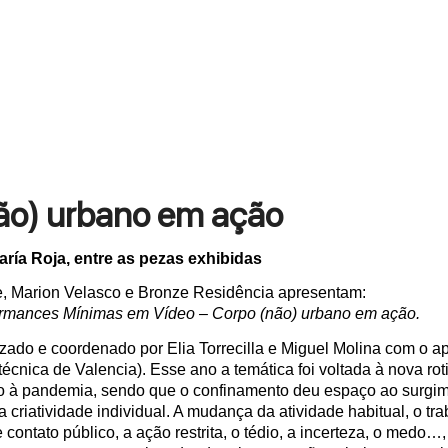
ão) urbano em ação
ría Roja, entre as pezas exhibidas
e, Marion Velasco e Bronze Residência apresentam:
rformances Mínimas em Vídeo – Corpo (não) urbano em ação.
izado e coordenado por Elia Torrecilla e Miguel Molina com o 
técnica de Valencia). Esse ano a temática foi voltada à nova rot
o à pandemia, sendo que o confinamento deu espaço ao surgi
criatividade individual. A mudança da atividade habitual, o tra
de contato público, a ação restrita, o tédio, a incerteza, o medo…