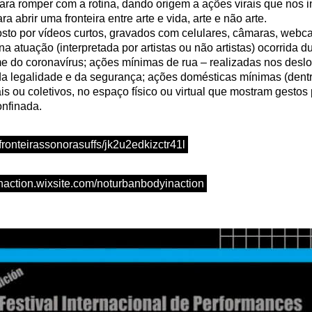
ara romper com a rotina, dando origem a ações virais que nos 
a abrir uma fronteira entre arte e vida, arte e não arte.
osto por vídeos curtos, gravados com celulares, câmaras, we
 atuação (interpretada por artistas ou não artistas) ocorrida d
me do coronavírus; ações mínimas de rua – realizadas nos des
da legalidade e da segurança; ações domésticas mínimas (dent
is ou coletivos, no espaço físico ou virtual que mostram gestos
onfinada.
/fronteirassonorasuffs/jk2u2edkizctr41l
inaction.wixsite.com/noturbanbodyinaction