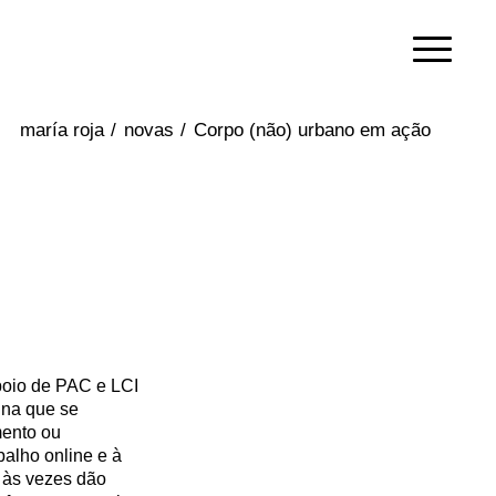
/
novas
/
Corpo (não) urbano em ação
apoio de PAC e LCI
ina que se
mento ou
balho online e à
, às vezes dão