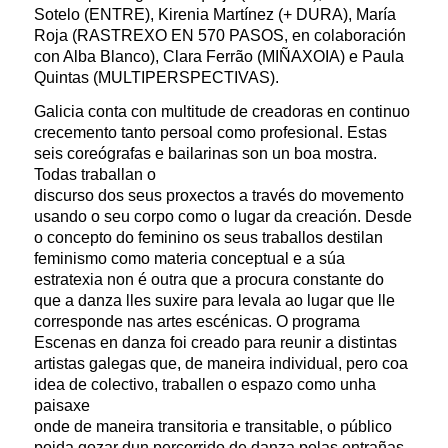
Sotelo (ENTRE), Kirenia Martínez (+ DURA), María
Roja (RASTREXO EN 570 PASOS, en colaboración
con Alba Blanco), Clara Ferrão (MIÑAXOIA) e Paula
Quintas (MULTIPERSPECTIVAS).
Galicia conta con multitude de creadoras en continuo
crecemento tanto persoal como profesional. Estas
seis coreógrafas e bailarinas son un boa mostra.
Todas traballan o
discurso dos seus proxectos a través do movemento
usando o seu corpo como o lugar da creación. Desde
o concepto do feminino os seus traballos destilan
feminismo como materia conceptual e a súa
estratexia non é outra que a procura constante do
que a danza lles suxire para levala ao lugar que lle
corresponde nas artes escénicas. O programa
Escenas en danza foi creado para reunir a distintas
artistas galegas que, de maneira individual, pero coa
idea de colectivo, traballen o espazo como unha
paisaxe
onde de maneira transitoria e transitable, o público
poida gozar dun percorrido de danza polas entrañas