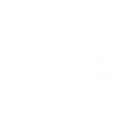
“Nun cua
Opus
María Roja é a r
A compañía galega
do seu primeiro e
de Teatro de Ribad
mesmo, o luns seg
arredor da peza. A
teóricos, programa