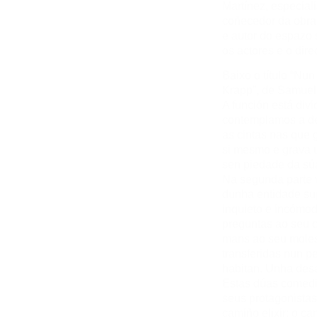
Martínez, especiali
coñecedor da obra 
e autor do espazo 
os actores e o dir
Baixo o título “Nun
Krapp”, de Samuel 
A función está div
contemplamos a de
as cintas nas que 
si mesmo e grava u
sen piedade da sú
Na segunda parte 
dunha entidade sup
inquieto e incómod
preguntas ao seu 
mans ao seu molest
transferidas nun 
habitan. Unha desa
Estas dúas comedi
seus protagonistas
camiño elixir; o c