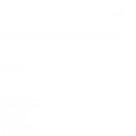
“Nun cuarto da rotonda”, estrea de Acusmaser Opus
smaser
esional coa estrea
ra Internacional
 Madalena. Así
 un coloquio
enón tamén por
s de Manuel García