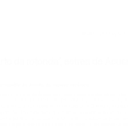
/
novas
/
rto da rotonda”, estrea de Acu
esponsable do deseño do espazo escénico
 de nova creación Acusmaser Opus comeza a súa andaina prof
spectáculo, NUN CUARTO DA ROTONDA, na 35ª edición da Most
avia. A cita será o domingo 21 de xullo ás 20:30h na Igrexa da
uinte, ás 21h no mesmo espazo, terán lugar unhas ponencias e
nte un público constituído non só por afeccionados ao teatro, s
dores e profesionais da escena, contaremos coas intervención