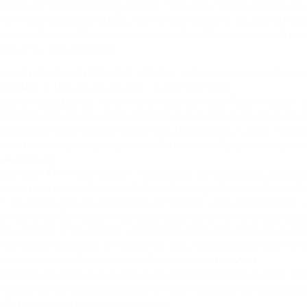
sta en Beckett e profesor da USC, Manuel F. Vieites, teórico de 
de Pinter e profesor da ESAD, e Pablo Seoane, tradutor d’A últ
sonoro do espectáculo que aquí se estrea. Na conversa estará
ector de Acusmaser Opus.
 cuarto da rotonda” (Beckett + Pinter), exhibimos os espectáculo
Beckett, e “The Dumb Waiter”, de Harold Pinter.
idida en dúas partes. Na primeira veremos “Last Tape’s Krapp”
sesperación do seu único personaxe que manipula unha grava
garda impresións da súa vida recollidas trinta anos atrás. Krap
nha nova cinta coas impresións do presente. Estas resultan ser
a xuventude.
veremos “The Dumb Waiter”. Nesta obra, os dous protagonistas
erior para acometer o seu traballo. Ben agarda pacientemente
o. Cuestiona o seu superior, un tal Wilson, ao que non vemos, 
compañeiro. Ben vaise incomodando progresivamente ata acabar
o parceiro. Para rematar, chéganlles ordes absurdas por medi
pequeno montacargas de hostalería disposto nunha das paredes 
s ordes será a da eliminación física dun ser humano.
as teñen en común que ambas se desenvolven nun cuarto. Ta
 manifestan a confusión propia de quen dá voltas nunha roton
amiño que vai ou o camiño que volve.