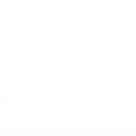
 ROTONDA:
ser Opus & Ainé Producións
nter & Samuel Beckett
o Calvo
ico Pérez, Evaristo Calvo, Santi Romay
escénico: María Roja
Octavio Mas
ablo Seoane
G. Pedrero, Iago Cañete, Uxía García
cterización: Acusmaser Opus
 Pereiro
os PTT. Guitián
arolina Rodil, Xosé Rodríguez
a.gal/