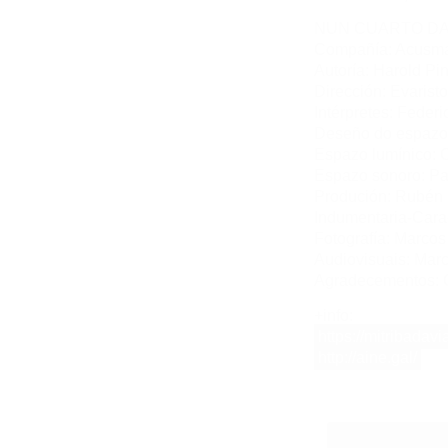
NUN CUARTO DA
Compañía: Acusma
Autoría: Harold Pi
Dirección: Evarist
Intérpretes: Feder
Deseño do espazo 
Espazo lumínico: 
Espazo sonoro: P
Produción: Rubén 
Indumentaria-Cara
Fotografía: Marcos
“Nómades” no Zig Zag
Audiovisuais: Marc
Agradecementos: C
+info:
https://mitribadavi
http://aine.gal/