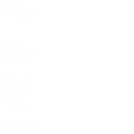
teatro, gran
ima cinta de Krapp
n presentes tamén
s “Last Tape’s
, un monólogo onde
dora onde escoita
p non se recoñece a
 unha autocrítica
 agardan ordes
, pero Gus está
e lanza continuas
 por botarlle as
o de notas
do cuarto que
mén nas dúas os
da e non sabe qué