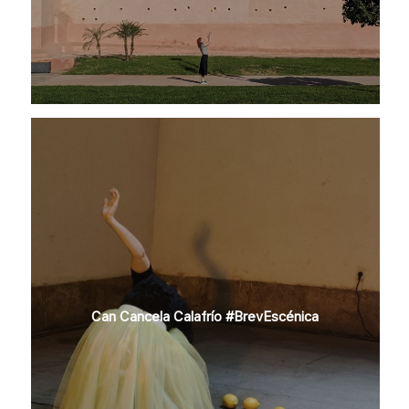
Can Cancela Calafrío #BrevEscénica