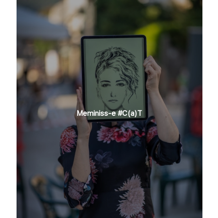
Meminiss-e #C(a)T