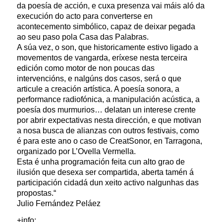
da poesía de acción, e cuxa presenza vai máis aló da
execución do acto para converterse en
acontecemento simbólico, capaz de deixar pegada
ao seu paso pola Casa das Palabras.
A súa vez, o son, que historicamente estivo ligado a
movementos de vangarda, eríxese nesta terceira
edición como motor de non poucas das
intervencións, e nalgúns dos casos, será o que
articule a creación artística. A poesía sonora, a
performance radiofónica, a manipulación acústica, a
poesía dos murmurios… delatan un interese crente
por abrir expectativas nesta dirección, e que motivan
a nosa busca de alianzas con outros festivais, como
é para este ano o caso de CreatSonor, en Tarragona,
organizado por L’Ovella Vermella.
Esta é unha programación feita cun alto grao de
ilusión que desexa ser compartida, aberta tamén á
participación cidadá dun xeito activo nalgunhas das
propostas.“
Julio Fernández Peláez
+info: