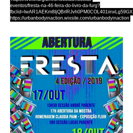
eventos/fresta-na-46-feira-do-livro-da-furg?
fbclid=IwAR1AEKm8IjQBrIRJvh0PM0COL401iinxLg59G
https://urbanbodyinaction.wixsite.com/urbanbodyinaction