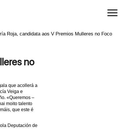
ía Roja, candidata aos V Premios Mulleres no Foco
leres no
ala que acollerá a
cía Veiga e
iño. «Queremos –
ai moito talento
 máis, que este é
pola Deputación de