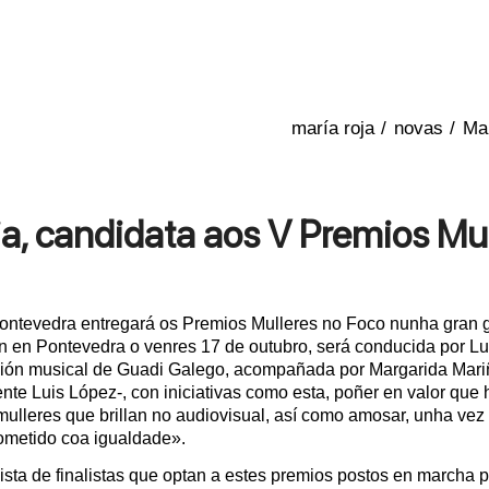
/
novas
/
Mar
a, candidata aos V Premios Mul
ontevedra entregará os Premios Mulleres no Foco nunha gran g
 en Pontevedra o venres 17 de outubro, será conducida por Lu
ción musical de Guadi Galego, acompañada por Margarida Mar
nte Luis López-, con iniciativas como esta, poñer en valor que h
mulleres que brillan no audiovisual, así como amosar, unha vez
metido coa igualdade».
ista de finalistas que optan a estes premios postos en marcha 