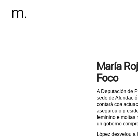
María Roj
Foco
A Deputación de P
sede de Afundación
contará coa actua
asegurou o preside
feminino e moitas 
un goberno compro
López desvelou a l