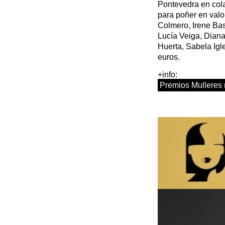
Pontevedra en col
para poñer en valo
Colmero, Irene Bas
Lucía Veiga, Dian
Huerta, Sabela Igl
euros.
+info:
Premios Mulleres