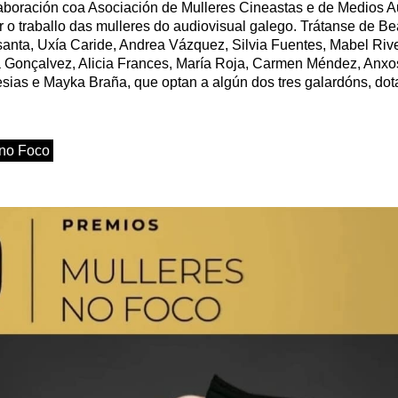
aboración coa Asociación de Mulleres Cineastas e de Medios A
r o traballo das mulleres do audiovisual galego. Trátanse de Be
anta, Uxía Caride, Andrea Vázquez, Silvia Fuentes, Mabel Rive
a Gonçalvez, Alicia Frances, María Roja, Carmen Méndez, Anx
esias e Mayka Braña, que optan a algún dos tres galardóns, do
 no Foco