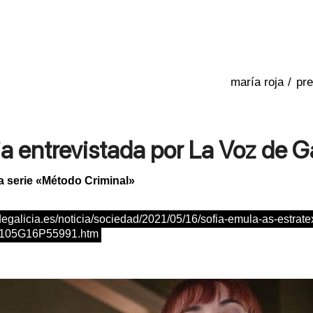
/
pr
a entrevistada por La Voz de Ga
a serie «Método Criminal»
degalicia.es/noticia/sociedad/2021/05/16/sofia-emula-as-estrat
2105G16P55991.htm