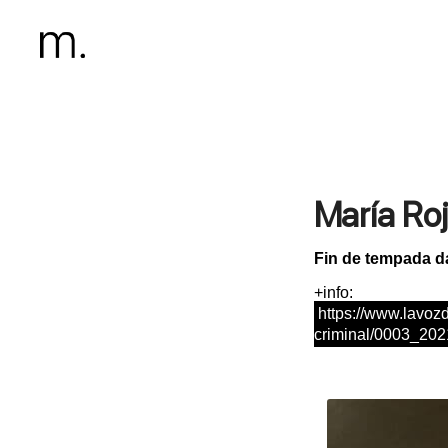
María Roj
Fin de tempada d
+info:
https://www.lavoz
criminal/0003_20