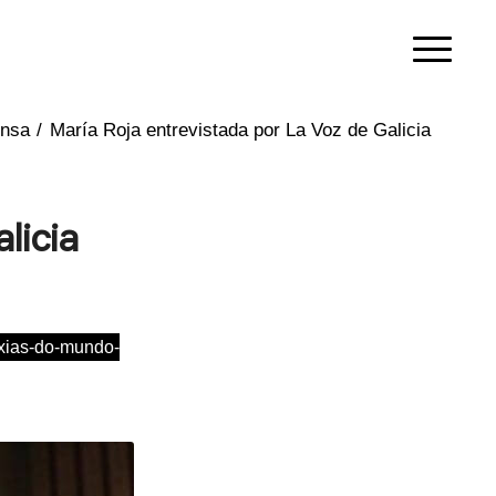
ensa
/
María Roja entrevistada por La Voz de Galicia
licia
exias-do-mundo-