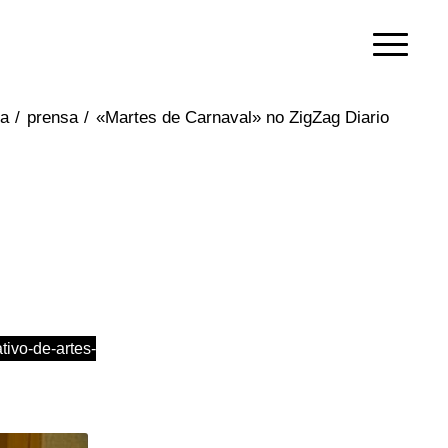
/
prensa
/
«Martes de Carnaval» no ZigZag Diario
tivo-de-artes-