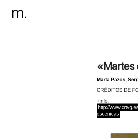
«Martes 
Marta Pazos, Ser
CRÉDITOS DE FO
+info:
http://www.crtvg.e
escenicas