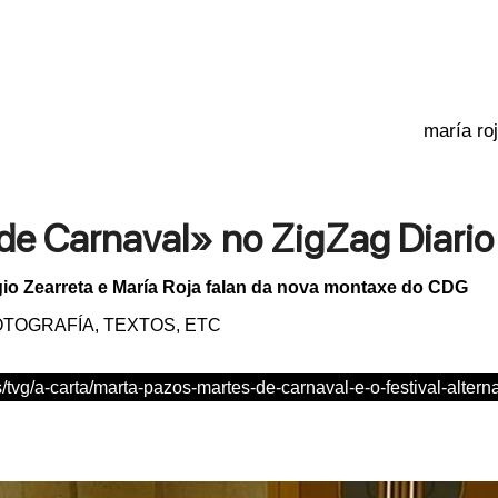
de Carnaval» no ZigZag Diario
gio Zearreta e María Roja falan da nova montaxe do CDG
TOGRAFÍA, TEXTOS, ETC
s/tvg/a-carta/marta-pazos-martes-de-carnaval-e-o-festival-alterna