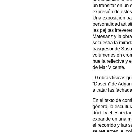
un transitar en un 
expresión de estos 
Una exposición pa
personalidad artíst
las pajitas irrever
Matesanz y la obr
secuestra la mirad
trasgresor de Suso
volúmenes en crom
huella reflexiva y 
de Mar Vicente.
10 obras físicas q
“Dasein” de Adrian
a tratar las fachad
En el texto de com
género, la escultu
dúctil y el especta
expande en una mate
el recorrido y las
se retuercen, el co