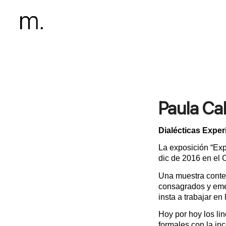
Paula Cab
Dialécticas Experi
La exposición “Exp
dic de 2016 en el 
Una muestra contem
consagrados y emer
insta a trabajar en
Hoy por hoy los li
formales con la in