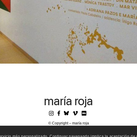
maría roja
© Copyright – maría roja
servicio más personalizado. Continuar navegando implica la aceptación de n