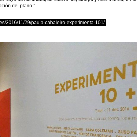
ación del plano.”
k.es/2016/11/29/paula-cabaleiro-experimenta-101/