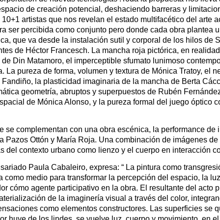
espacio de creación potencial, deshaciendo barreras y limitacio
10+1 artistas que nos revelan el estado multifacético del arte a
ra ser percibida como conjunto pero donde cada obra plantea 
ica, que va desde la instalación sutil y corporal de los hilos de
entes de Héctor Francesch. La mancha roja pictórica, en realidad 
a de Din Matamoro, el imperceptible sfumato lunimoso contemp
a. La pureza de forma, volumen y textura de Mónica Tratoy, el n
 Fandiño, la plasticidad imaginaria de la mancha de Berta Các
ática geometría, abruptos y superpuestos de Rubén Fernández
espacial de Mónica Alonso, y la pureza formal del juego óptico c
ue se complementan con una obra escénica, la performance de 
a Pazos Ottón y María Roja. Una combinación de imágenes de v
as del contexto urbano como lienzo y el cuerpo en interacción c
isariado Paula Cabaleiro, expresa: “ La pintura como transgresi
ra como medio para transformar la percepción del espacio, la l
dor cómo agente participativo en la obra. El resultante del acto p
rialización de la imaginería visual a través del color, integra
 sensaciones como elementos constructores. Las superficies se q
lor huye de los lindes, se vuelve luz, cuerpo y movimiento, en el 