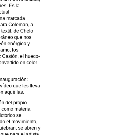
nes. Es la
ctual.
una marcada
 Sara Coleman, a
textil, de Chelo
oráneo que nos
eón enérgico y
camo, los
 Castón, el hueco-
onvertido en color
inauguración:
ídeo que les lleva
on aquéllas.
ón del propio
uz como materia
ictórico se
ndo el movimiento,
uiebran, se abren y
que para el artista